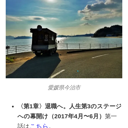
愛媛県今治市
〈第1章〉退職へ。人生第3のステージ
への幕開け（2017年4月〜6月）
第一
話は
こちら
。