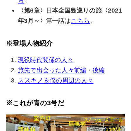
ら
。
〈第6章〉日本全国島巡りの旅〈2021
年3月～〉
第一話は
こちら
。
※登場人物紹介
現役時代関係の人々
旅先で出会った人々前編
・
後編
ススキノ＆僕の周辺の人々
※これが青の3号だ