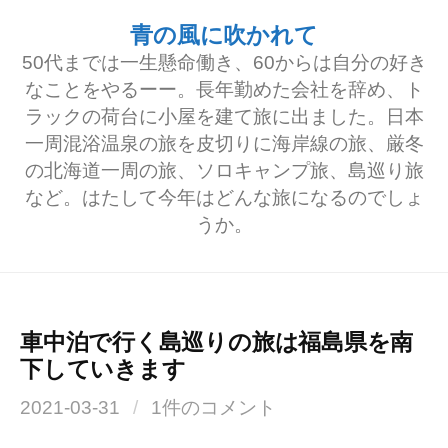
コ
青の風に吹かれて
ン
50代までは一生懸命働き、60からは自分の好き
テ
なことをやるーー。長年勤めた会社を辞め、ト
ラックの荷台に小屋を建て旅に出ました。日本
ン
一周混浴温泉の旅を皮切りに海岸線の旅、厳冬
ツ
の北海道一周の旅、ソロキャンプ旅、島巡り旅
へ
など。はたして今年はどんな旅になるのでしょ
うか。
ス
キ
ッ
プ
車中泊で行く島巡りの旅は福島県を南
下していきます
2021-03-31
/
1件のコメント